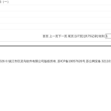
怕（一）
首页 上一页
下一页
尾页
[1/7页] [共75记录] 转到
-2026 © 镇江市巨灵鸟软件有限公司版权所有. 苏ICP备19057626号 苏公网安备 32110