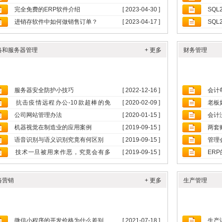
完全免费的ERP软件介绍
[ 2023-04-30 ]
SQ
进销存软件中如何做销售订单？
[ 2023-04-17 ]
SQ
络和服务器管理
+ 更多
财务管理
服务器安全防护小技巧
[ 2022-12-16 ]
会计
抗击疫情远程办公-10款超棒的免
[ 2020-02-09 ]
老板
费...
公司网站管理办法
[ 2020-01-15 ]
会计
机器视觉在制造业的应用案例
[ 2019-09-15 ]
两套
语音识别与语义识别究竟有何区别
[ 2019-09-15 ]
管理
技术一旦被用来作恶，究竟会有多
[ 2019-09-15 ]
ER
可...
络营销
+ 更多
生产管理
微信小程序的开发价格为什么差别...
[ 2021-07-18 ]
生产