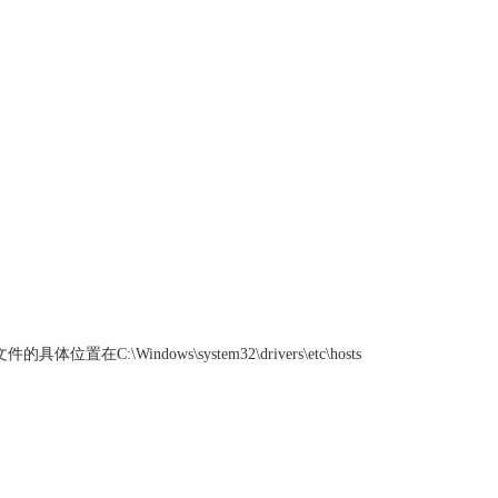
ows\system32\drivers\etc\hosts