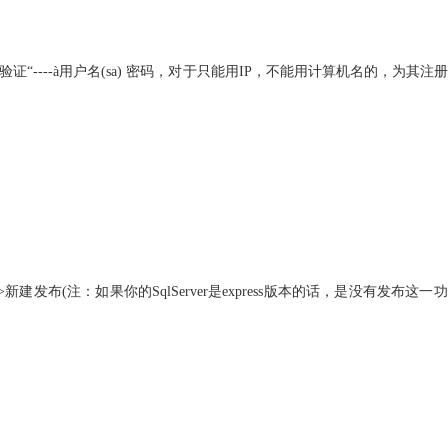
ver验证“----à用户名(sa) 密码，对于只能用IP，不能用计算机名的，为其注
右键--->新建发布(注：如果你的SqlServer是express版本的话，是没有发布这