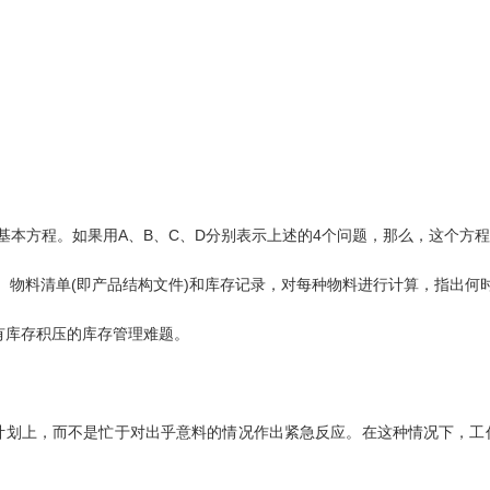
A
B
C
D
4
基本方程。如果用
、
、
、
分别表示上述的
个问题，那么，这个方程
(
)
、物料清单
即产品结构文件
和库存记录，对每种物料进行计算，指出何
有库存积压的库存管理难题。
计划上，而不是忙于对出乎意料的情况作出紧急反应。在这种情况下，工