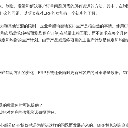
收、制造、发运和解决客户订单问题所需的所有资源的方法。其中，在制
ERP
什么的问题。以期读者对
的功能有一个初步的了解。
E
力和其他资源的限制，企业希望均衡地安排生产是很自然的事情。使用
(
)
量和市场需求
包括预测及客户订单
在总量上相匹配，而不追求在每个具体
稳定和均衡的生产计划。由于产品或最终项目的主生产计划是稳定和均衡
ERP
据产销两方面的变化，
系统还会随时更新对客户的可承诺量数据。销
足的数量何时可以提供？
以把对客户的供货承诺做得更好。
MRP
MRP
心部分
恰好就是为解决这样的问题而发展起来的。
模拟制造企