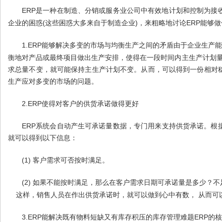
ERP
是一种在制造、分销或服务业公司中有效地计划和控制为接
(
)
ERP
企业的困惑
这些困惑大多来自于制造企业
，来粗略地讨论
能够做
1.ERP
能够解决多变的市场与均衡生产之间的矛盾由于企业生产能
衡地对产品或最终项目做出生产安排，使得在一段时间内主生产计划
求总量不变，就可能保持主生产计划不变。从而，可以得到一份相对
生产应对多变的市场的问题。
2.ERP
使得对客户的供货承诺做得更好
ERP
系统会自动产生可承诺量数据，专门用来支持供货承诺。根
就可以得到以下信息：
(1)
客户需求可否按时满足。
(2)
如果不能按时满足，那么在客户需求日期可承诺量是多少？不
这样，销售人员在作出供货承诺时，就可以做到心中有数，
从而可
3.ERP
ERP
能解决既有物料短缺又有库存积压的库存管理难题
的核