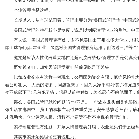
人有两条腿，无论少了哪一条或者哪一条有问题了，路都走不快
企业管理也是这样。
长期以来，从全球范围看，管理主要分为“美国式管理”和“中国式
美国式管理的特征核心是制度，说是以制度治理企业的典范。中
有人说，美国式管理更有效，君不见美国出了那么多大企业，根
靡全球?何况日本企业，虽然对美国式管理有所运用，但透过三洋等企
究竟是应该人性化占重要地位还是制度占核心?管理学界是公说公
而实践者们，却实因管理学家们的偏见吃足了苦头。
比如农业企业有这样一种现象，公司因为资金有限，抵抗风险能力
着公司壮大，人员的增多，问题就来了：因为大家平时习惯了称兄道
变不成部下了!兄弟犯了错，想起以前种种好，怎么忍心不给他面子，
那么，美国式管理就没问题吗?也不是。一些农业龙头倒是也跟随
像生活在电网中，员工的积极主动性严重受挫，安全感缺乏;当然，
才流动快、企业运营呆板、流程不严密等不得不重视的管理难题。
实行制度管理有难题，开展人情管理要升级，农业龙头们于是经常
其实事实永远比理论更有说服力。