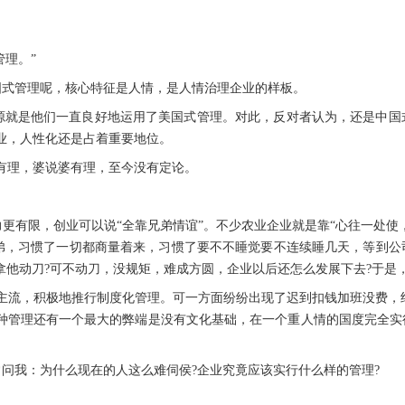
。
管理。”
国式管理呢，核心特征是人情，是人情治理企业的样板。
源就是他们一直良好地运用了美国式管理。对此，反对者认为，还是中国
业，人性化还是占着重要地位。
有理，婆说婆有理，至今没有定论。
更有限，创业可以说“全靠兄弟情谊”。不少农业企业就是靠“心往一处使
弟，习惯了一切都商量着来，习惯了要不不睡觉要不连续睡几天，等到公
拿他动刀?可不动刀，没规矩，难成方圆，企业以后还怎么发展下去?于是
主流，积极地推行制度化管理。可一方面纷纷出现了迟到扣钱加班没费，
该种管理还有一个最大的弊端是没有文化基础，在一个重人情的国度完全
问我：为什么现在的人这么难伺侯?企业究竟应该实行什么样的管理?