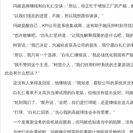
玛姬选择继续和白礼仁交谈：“所以，你正忙于增加工厂的产能，购
“以我们现在的进度，不能，所以我想跟你谈谈。”
玛姬提醒自己，KPI公司是系统集成商，这有助于她压抑时刻寻找新
“也许能够吧。”白礼仁坚持道，“让我先解释我要的是什么吧，我的
柯雷说：“我已决定，为减轻皮亚高公司的损失，我宁愿白礼仁的事
“所以，我只有一个选择。”白礼仁继续说，“我必须优化我现有产能
“我不赞同这个主意。”柯雷介入，“我们转用ERP系统的主要原因
此会有什么想法？”
还没有人来得及回应，他继续说：“我知道，霸软公司的系统并没有A
白礼仁看来不太高兴当测试用的白老鼠，但他没有提出反对。玛姬
“轮到我们了。”斯丹说，“走吧，你们是打球呢，还是继续在这儿谈
“打球。”白礼仁回答，“当心我的高超球技会令你受窘。”
一个发展新业务的良机就在眼前，但玛姬也知道当中的陷阱，没有
当他们步向果岭时，玛姬确定柯雷的距离能让他听得见她的话，然后才