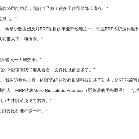
软公司的功劳，我们自己做了很多工作帮助降低库存。”
孤儿。”
他是少数激烈反对ERP项目的事业部经理之一。现在ERP系统运作顺
它带来了一项改变。”
头输入一大堆数据。”
的？应该来我们那儿看看，文件比以前更多了。”
物料主管，MRP系统并没有跟随科技进步而进步，MRP的简写代表More 
代表More Ridiculous Priorities（更荒谬的优先顺序
点力才能避免飞向右方。”
能要比标准杆多一杆。”