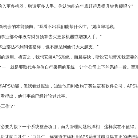
入更多机器，聘请更多人手。你认为能在年底赶得及提升销售额吗？”
机会的本能倾向。“我看不出我们能帮什么忙。”她直率地说。
事业部今年没有财务预算去买更多机器或增加人手。”
业部达不到销售指标，也不愿见到他们大大超支。”
的运用。换言之，我想安装APS系统，而且要快，听说它能带来我需要的
之一，就是要取代各单位自行采用的系统，让全公司上下的系统一致。而现
PS功能，但我看过报道，知道他们刚收购了英达逻智软件公司，APS
看得出，他们事前已经讨论过此事。
工作？”
必要为接下一个系统整合项目，而为管理问题出洋相，这样实在不值得
问白礼仁：“白礼仁，你知道怎样利用APS系统才能取得真正的成绩吗