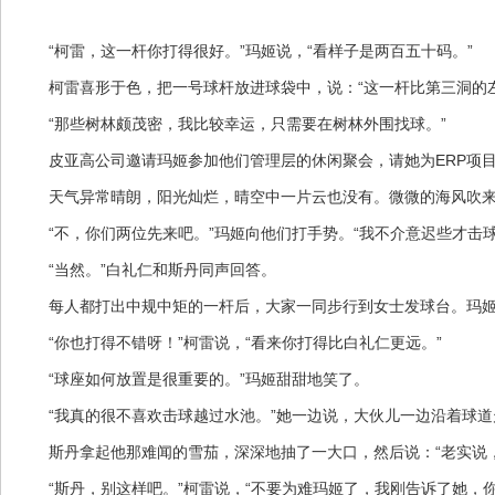
“柯雷，这一杆你打得很好。”玛姬说，“看样子是两百五十码。”
柯雷喜形于色，把一号球杆放进球袋中，说：“这一杆比第三洞的左
“那些树林颇茂密，我比较幸运，只需要在树林外围找球。”
皮亚高公司邀请玛姬参加他们管理层的休闲聚会，请她为ERP项目
天气异常晴朗，阳光灿烂，晴空中一片云也没有。微微的海风吹来，
“不，你们两位先来吧。”玛姬向他们打手势。“我不介意迟些才击球
“当然。”白礼仁和斯丹同声回答。
每人都打出中规中矩的一杆后，大家一同步行到女士发球台。玛姬
“你也打得不错呀！”柯雷说，“看来你打得比白礼仁更远。”
“球座如何放置是很重要的。”玛姬甜甜地笑了。
“我真的很不喜欢击球越过水池。”她一边说，大伙儿一边沿着球道走
斯丹拿起他那难闻的雪茄，深深地抽了一大口，然后说：“老实说，
“斯丹，别这样吧。”柯雷说，“不要为难玛姬了，我刚告诉了她，你