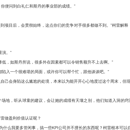
你便问到白礼仁和斯丹的事业部的成绩。”
到项目后，会贯彻始终，这点你们的竞争对手很多都做不到。”柯雷解释
演。”
低，如斯丹所说，很多外在因素都可以令销售额升不上去啊。”
陷入一个很难堪的局面，或许你可以帮个忙，跟他谈谈吧。”
己会身陷这么尴尬的处境，本来以为能开开心心地度过这个周末，但现在
场地，听从球童的建议，会让她的成绩有天壤之别，他们知道入洞的窍门
雷做盈利价值认证呢？
什么我要多管闲事，搞一些KPI公司并不擅长的东西呢？柯雷根本可以自