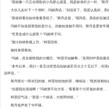
“我就像一只正在唱歌的小鸟那么逍遥，我是标准杆少一杆。”斯丹
大伙儿走向下一个洞时，玛姬再说：“别说笑了。我是认真的，系统
“那就得看你如何衡量系统了。”斯丹反驳，“我同意。系统的实施没
玛姬不知道损害指的是什么，但她知道她不用问。斯丹是爱发牢骚的
“究竟造成什么损害？”玛姬终于问。
“预计的销售额上升。”柯雷回答。
她转身望着他。
“玛姬，其实都怪我的大嘴巴。”柯雷开始解释，“采用ERP系统最
“多年以来，我们一直无法把货品短缺减至百分之十五以下，但现在
这样说。”
斯丹喷出一阵浓烈的烟，柯雷拍拍他的背，继续说：“既然谁都知道
“但愿我在现场啊！”玛姬禁不住大笑，“看看那个讨厌鬼的表情……
柯雷叹气说：“那是一个错误，大错而特错。”
斯丹低声发了句牢骚。