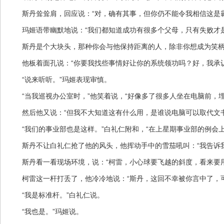
斯丹耸耸肩，回应说：“对，确有其事，但你仍不能令我相信这是霸
玛姬语带幽默地说：“我们都知道成功有很多个父母，只有失败才是
斯丹是个大块头，那种你会与他保持距离的人，除非你想成为笑柄。
他板着面孔说：“你要我找些事情好让你的系统领功吗？好，我承认
“说来听听。”玛姬表现审慎。
“当我巡视办公室时，”他笑着说，“好像多了很多人坐在电脑前，埋
然后他又说：“但我不大知道这有什么用，是谁说电脑可以取代文书
“我们的事业部也是这样。”白礼仁附和，“在上星期事业部的例会上，我告诉
斯丹不让白礼仁抢了他的风头，他挥动手中的雪茄吼叫：“我告诉我的人，MRP
斯丹看一看现场环境，说：“柯雷，小心球要飞越的斜度，看来要用
柯雷这一杆打丢了，他冷冷地说：“斯丹，这回不幸被你言中了，可
“我是标准杆。”白礼仁说。
“我也是。”玛姬说。