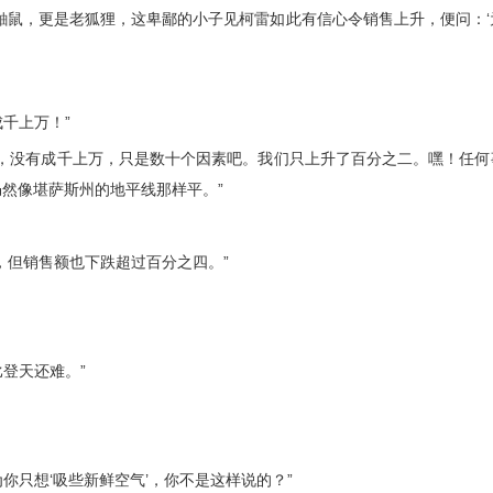
鼠，更是老狐狸，这卑鄙的小子见柯雷如此有信心令销售上升，便问：‘
千上万！”
没有成千上万，只是数十个因素吧。我们只上升了百分之二。嘿！任何
然像堪萨斯州的地平线那样平。”
但销售额也下跌超过百分之四。”
登天还难。”
只想‘吸些新鲜空气’，你不是这样说的？”