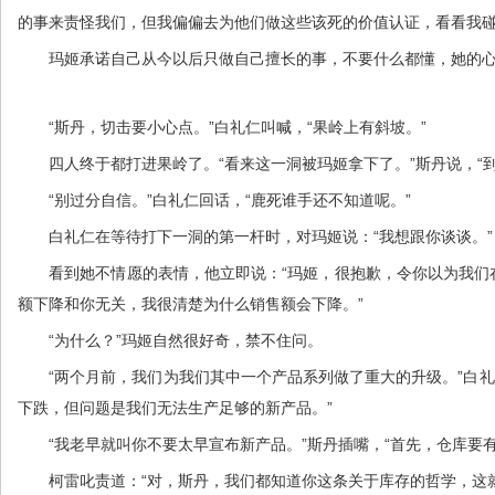
的事来责怪我们，但我偏偏去为他们做这些该死的价值认证，看看我
玛姬承诺自己从今以后只做自己擅长的事，不要什么都懂，她的心
“斯丹，切击要小心点。”白礼仁叫喊，“果岭上有斜坡。”
四人终于都打进果岭了。“看来这一洞被玛姬拿下了。”斯丹说，“到
“别过分自信。”白礼仁回话，“鹿死谁手还不知道呢。”
白礼仁在等待打下一洞的第一杆时，对玛姬说：“我想跟你谈谈。”
看到她不情愿的表情，他立即说：“玛姬，很抱歉，令你以为我们在
额下降和你无关，我很清楚为什么销售额会下降。”
“为什么？”玛姬自然很好奇，禁不住问。
“两个月前，我们为我们其中一个产品系列做了重大的升级。”白礼仁
下跌，但问题是我们无法生产足够的新产品。”
“我老早就叫你不要太早宣布新产品。”斯丹插嘴，“首先，仓库要有
柯雷叱责道：“对，斯丹，我们都知道你这条关于库存的哲学，这就