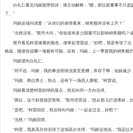
白礼仁看见玛姬面带惊讶，便主动解释：“嗯，那位新董事不只是鼬
了。”
玛姬必须问清楚：“从你们的表情看来，销售额并没有上升？”
“当然没有。”斯丹大叫，“你知道有多少因素可以影响销售额吗？成
斯丹看见柯雷难看的脸色，便举起雪茄说：“好吧，我是夸张了点，
格战，随便你说哪一项都有可能。还有，玛姬，上一季度我的销售额仍
玛姬望向白礼仁。
“对不起，玛姬，我的事业部情况甚至更糟，库存下降，短缺减少，
“玛姬、两位男士，快点，还有下一场四人赛呢。”柯雷说。
玛姬看清楚柯雷的球的落点，然后向同一方向击球。
“两位，这个斜度很厉害呀。”斯丹挖苦说，“想从那儿打进果岭，比
“是吧。”柯雷回应，然后转向玛姬：“一起走过去，好吧？”
“当然！”玛姬回答。
“柯雷，我真高兴你安排了这场高尔夫球。”玛姬逗他说，“我还以为你