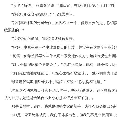
“我很了解你。”柯雷微笑说，“我肯定，在我们打到第五个洞之前，
“我变得那么容易捉摸吗？”玛姬柔声问。
“我们喜欢和KPI公司合作，原因不止一个。但最重要的是，你们接
续跟进的。”
“我接受你的解释。”玛姬情绪好转起来。
“玛姬，事实是第一个事业部创出的佳绩，并没有在这两个事业部重
“柯雷，你希望我再作些什么呢？系统运作良好，短缺状况也大幅降
“对，但情况比这个更复杂了，白礼仁很焦急，他有可能令你和我都
他们沉默地继续往前走，玛姬心里很不是滋味儿，她不明白为什么自
球童建议玛姬用四号铁杆，玛姬回应说：“你说得有道理。”
球童这么快就看出什么杆适合球手，玛姬很是惊讶。她不熟悉这个
快的经历，她还是告诫自己要小心那些假扮专家的新手。
那是我的错，她想。我就是假扮专家的新手，为什么我会提出为柯
KPI是一家系统集成商，我们干得很出色，但我们不是企管顾问，为