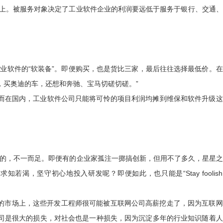
线上。被服务对象决定了工业软件企业的利润要远低于服务于银行、交通
工业软件的“软装备”。即便购买，也是货比三家，最后往往选择最低价。
，买奥迪的车，还想和奔驰、宝马切磋切磋。”
而在国内，工业软件公司只能将可怜的项目利润均摊到维保和软件升级这
料的，不一而足。即便有的企业家孤注一掷搞创新，但用不了多久，星星
知若渴，坚守初心地投入研发呢？即便如此，也只能是“Stay foolish，
缺的市场上，这些开发工程师很可能被互联网公司高薪挖走了，因为互联
司是很大的损失，对社会也是一种损失，因为沉淀多年的行业知识随着人