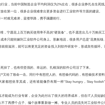
的行业，当前中国制造企业平均利润仅为2%左右，很多企业挣扎在生死
产放在第一位，很多企业很难拿出更多资金进行工业软件等方面的建设。
同一对难兄难弟，蓝缕筚路，携手蹒跚前行。
思维，宁愿花上百万购买使用率不高的“硬装备”，也不愿意出几十万购买
成本只能转嫁到工业软件公司身上。形象地说，很多用户总是“花奥拓钱
得就很滋润，就可以将更充足的资金投入到软件研发中，形成良性循环。
司死掉了，也有些坚强的、幸运的、扎根深的软件公司活了下来。
**又给了致命一击。同行中有想挖人的、有想偷代码的，有想偷技术资
成，还有谁能像乔布斯一样“Stay hungry，Stay foolish”求
练才能成为行业专家，企业为此付出了很大的培养成本，但在IT人员短
大不了再攒个点子、编个故事重新做一摊。专业人员的流失对工业软件公