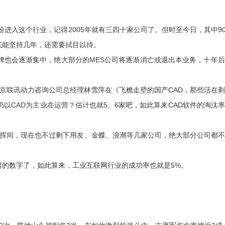
进入这个行业，记得2005年就有三四十家公司了。但时至今日，其中9
底能坚持几年，还需要拭目以待。
品牌也会逐渐集中，绝大部分的MES公司将逐渐消亡或退出本业务，十年
、北京联讯动力咨询公司总经理林雪萍在《飞檐走壁的国产CAD，那些活在
仍以CAD为主业在运营？估计也就5、6家吧，如此算来CAD软件的淘汰
指一挥间，现在也不过剩下用友、金蝶、浪潮等几家公司，绝大部分公司都
错的数字了，如此算来，工业互联网行业的成功率也就是5%。