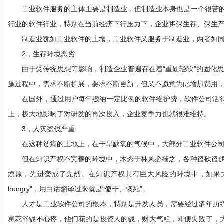
工业软件服务的主体主要是制造业，但制造业本身也是一个很苦
行业的软件行业，特别在当前经济下行压力下，企业将保生存、保生
制造业犹如工业软件的土壤，工业软件又服务于制造业，两者如
2，生存环境恶劣
由于受传统思想等影响，制造企业普遍存在着“重硬轻软”的固化
施过程中，需求不断扩展，要求不断更新，但又不愿意为此增加费用，
在国外，通过用户每年缴纳一定比例的软件维护费，软件公司活
上，极大地影响了对研发的再次投入，企业竞争力也就很难维持。
3，人灾盗伐严重
在这种贫瘠的土地上，在干旱缺氧的气候中，大部分工业软件公
但在知识产权不完善的环境中，木秀于林风必摧之，各种盗砍盗伐
燎原，先进变成了先烈。在知识产权具有巨大风险的环境中，如果大家都想坐享其
hungry”，用白话翻译过来就是“傻干、饿死”。
人才是工业软件公司的根本，特别是开发人员，需要经过多年历
崽花爷钱不心疼，他们花的是投资人的钱，财大气粗，即便失败了，