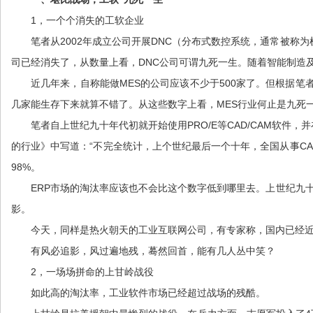
1，一个个消失的工软企业
笔者从2002年成立公司开展DNC（分布式数控系统，通常被称
司已经消失了，从数量上看，DNC公司可谓九死一生。随着智能制造
近几年来，自称能做MES的公司应该不少于500家了。但根据笔
几家能生存下来就算不错了。从这些数字上看，MES行业何止是九死
笔者自上世纪九十年代初就开始使用PRO/E等CAD/CAM软件
的行业》中写道：“不完全统计，上个世纪最后一个十年，全国从事CAD
98%。
ERP市场的淘汰率应该也不会比这个数字低到哪里去。上世纪九
影。
今天，同样是热火朝天的工业互联网公司，有专家称，国内已经近
有风必追影，风过遍地残，蓦然回首，能有几人丛中笑？
2，一场场拼命的上甘岭战役
如此高的淘汰率，工业软件市场已经超过战场的残酷。