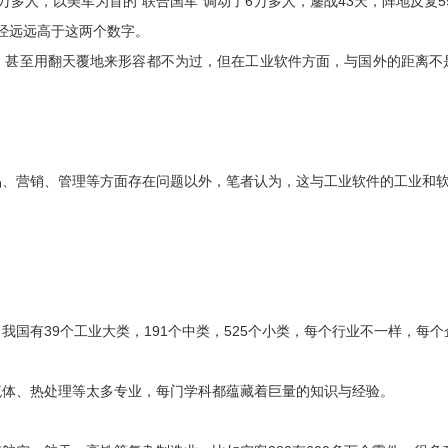
多人，以美军为首的“联合国军”调动了6万多人，鏖战43天，阵地反复5
已经远远高于这两个数字。
，甚至用翻天覆地来形容都不为过，但在工业软件方面，与国外的距离不
品、营销、管理等方面存在问题以外，笔者认为，这与工业软件的工业和
国有39个工业大类，191个中类，525个小类，每个行业不一样，每
流体、热处理等太多专业，每门学科都蕴藏着巨量的知识与经验。