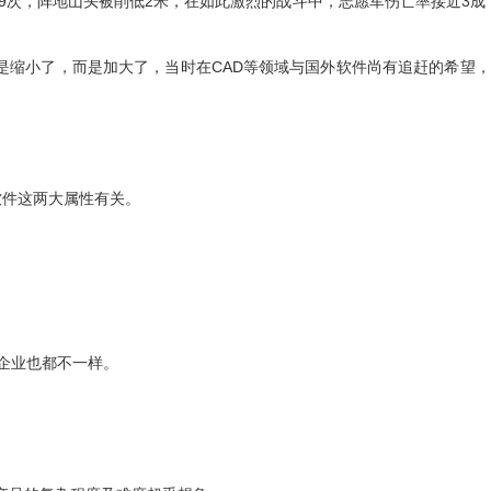
9次，阵地山头被削低2米，在如此激烈的战斗中，志愿军伤亡率接近3成
是缩小了，而是加大了，当时在CAD等领域与国外软件尚有追赶的希望
软件这两大属性有关。
个企业也都不一样。