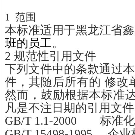
1 范围
本标准适用于黑龙江省鑫
班的员工
。
2
规范性引用文件
下列文件中的条款通过本
件
，
其随后所有的
修改
然而
，
鼓励根据本标准
凡是不注日期的引用文件
GB
/
T
1.1-2000 标准
GB
/
T
1
5498-1995 