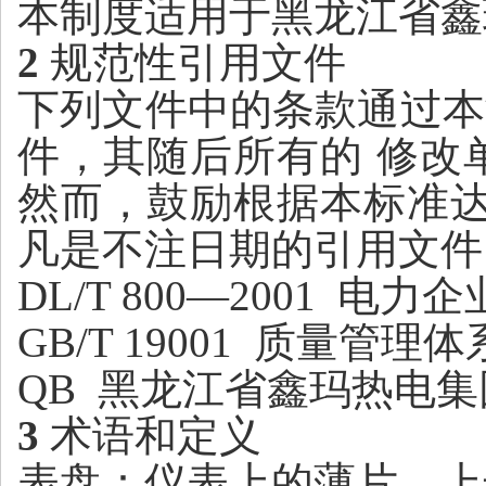
本制度适用于黑龙江省鑫
2
规范性引用文件
下列文件中的条款通过本
件
，
其随后所有的
修改
然而
，
鼓励根据本标准
凡是不注日期的引用文件
DL
/
T
800
—
2
0
0
1
电力企
GB
/
T
19001
质量管理体
QB 黑龙江省鑫玛热电
3
术语和定义
表盘：仪表上的薄片，上