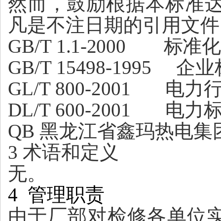
然而
，
鼓励根据本标准
凡是不注日期的引用文件
GB
/
T
1.1-2000 标准
GB
/
T
1
5498-1995 
G
L
/
T
800-2001 电
DL/T 600-2001 
QB 黑龙江省鑫玛热电
3
术语和定义
无。
4 管理职责
由于厂部对检修各单位