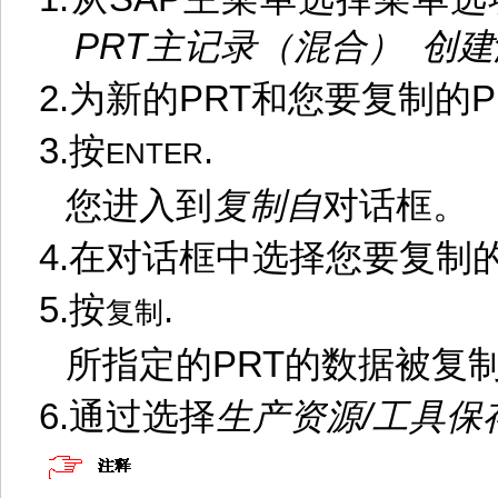
PRT
主记录（混合）
创建
2.
为新的
PRT
和您要复制的
P
3.
按
.
ENTER
您进入到
复制自
对话框。
4.
在对话框中选择您要复制
5.
按
.
复制
所指定的
PRT
的数据被复
6.
通过选择
生产资源
/
工具
保