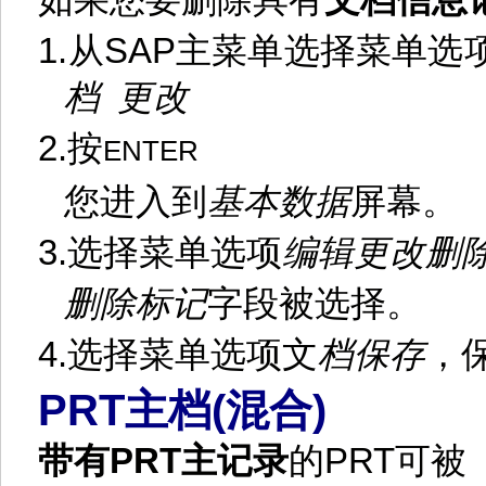
如果您要删除具有
文档信息
1.
从
SAP
主菜单选择菜单选
档
更改
2.
按
ENTER
您进入到
基本数据
屏幕。
3.
选择菜单选项
编辑
更改删
删除标记
字段被选择。
4.
选择菜单选项文
档
保存
，
PRT
(
)
主档
混合
带有
PRT
主记录
的
PRT
可被