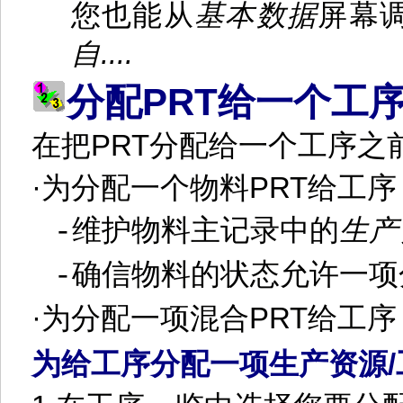
您也能从
基本数据
屏幕
自
....
PRT
分配
给一个工
在把
PRT
分配给一个工序之
·
为分配一个物料
PRT
给工序
维护物料主记录中的
生产
-
确信物料的状态允许一项
-
·
为分配一项混合
PRT
给工序
为给工序分配一项生产资源
/