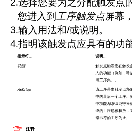
2.
选择您要为之分配触发点
您进入到
工序触发点
屏幕
3.
输入用法和
/
或说明。
4.
指明该触发点应具有的功
指示符
...
说明
...
功能
触发点触发您在触发
入的功能（例如，释
照工序集）。
RelStop
该工序是由触发点释
中的最后一个工序。
中功能
释放直到停止
继的工序也被释放，
指示符的工序为止。