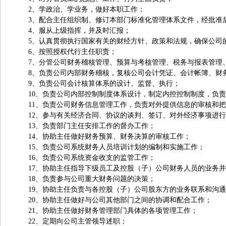
2
、学政治、学业务，做好本职工作；
3
、配合主任组织制、修订本部门标准化管理体系文件，经批准
4
、服从上级指挥，并及时汇报；
5
、认真贯彻执行国家有关的财经方针、政策和法规，确保公司
6
、按照授权代行主任职责；
7
、分管公司财务稽核管理、预算与考核管理、税务与报表管理
8
、负责公司内部财务稽核，复核公司会计凭证、会计帐簿、财
9
、负责公司会计核算体系的设计、监督、执行；
10
、负责公司内部控制制度体系设计，制定内控控制制度，负责
11
、负责公司财务信息管理工作，负责对外提供信息的审核和把
12
、参与有关经济合同、协议的谈判、签订、对外经济事项进行
13
、负责部门主任安排工作的督办工作；
14
、协助主任做好财务预算、财务决算的审核工作；
15
、负责公司系统财务人员培训计划的编制和实施工作；
16
、负责公司系统资金收支的监管工作；
17
、协助主任指导下级员工及控股（子）公司财务人员的业务并
18
、负责参与公司重大财务问题的决策；
19
、协助主任负责与各控股（子）公司股东方的业务联系和沟通
20
、协助主任做好与公司其他部门之间的协调和配合工作；
21
、协助主任做好财务管理部门具体的各项管理工作；
22
、定期向公司主管领导述职；