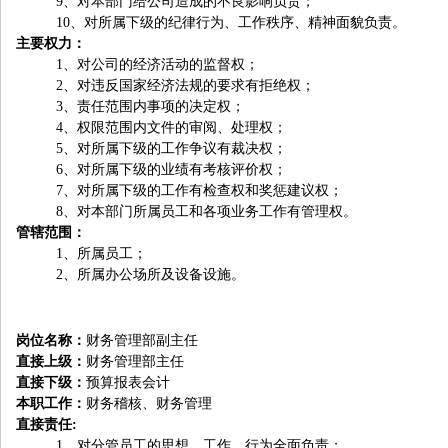
9
、对本部门给公司造成的不良影响负责；
10
、对所属下级的纪律行为、工作秩序、精神面貌负责。
主要权力：
1
、对公司的经济活动的监督权；
2
、对违反国家经济法规的要求有拒绝权；
3
、责任范围内事项的决定权；
4
、权限范围内文件的审阅、处理权；
5
、对所属下级的工作争议有裁决权；
6
、对所属下级的业绩有考核评价权；
7
、对所属下级的工作有检查权和奖惩建议权；
8
、对本部门所属员工和各项业务工作有管理权。
管辖范围：
1
、所属员工；
2
、所属办公场所及设备设施。
岗位名称：
财务管理部副主任
直接上级：
财务管理部主任
直接下级：
预算报表会计
本职工作：
财务稽核、财务管理
直接责任:
1
、对分管员工的思想、工作、行为全面负责；