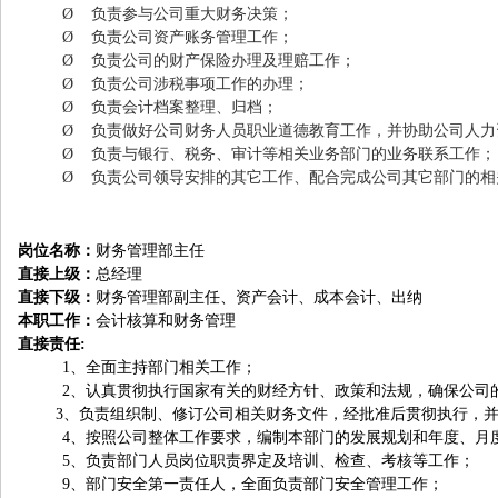
Ø
负责参与公司重大财务决策；
Ø
负责公司资产账务管理工作；
Ø
负责公司的财产保险办理及理赔工作；
Ø
负责公司涉税事项工作的办理；
Ø
负责会计档案整理、归档；
Ø
负责做好公司财务人员职业道德教育工作，并协助公司人力
Ø
负责与银行、税务、审计等相关业务部门的业务联系工作；
Ø
负责公司领导安排的其它工作、配合完成公司其它部门的相
岗位名称：
财务管理部主任
直接上级：
总经理
直接下级：
财务管理部副主任、
资产会计、成本会计、出纳
本职工作：
会计核算和
财务管理
直接责任:
1
、
全面主持部门相关工作
；
2
、认真贯彻执行国家有关的财经方针、政策和法规，确保公司
3
、负责组织制、修订公司相关财务文件，经批准后贯彻执行，
4
、按照公司整体工作要求，编制本部门的发展规划和年度、月
5
、负责部门人员岗位职责界定及培训、检查、考核等工作；
9
、部门安全第一责任人，全面负责部门安全管理工作；