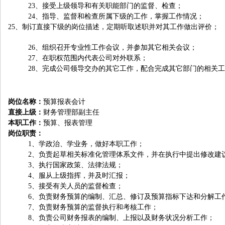
23
、接受上级领导和有关职能部门的监督、检查；
24
、指导、监督和检查所属下级的工作，掌握工作情况；
25
、制订直接下级的岗位描述，定期听取述职并对其工作做出评价；
26
、组织召开专业性工作会议，并参加其它相关会议；
27
、在职权范围内代表公司对外联系；
28
、完成公司领导交办的其它工作，配合完成其它部门的相关工
岗位名称：
预算报表会计
直接上级：
财务管理部副主任
本职工作：
预算、报表管理
岗位职责：
1
、学政治、学业务，做好本职工作；
2
、负责起草相关标准化管理体系文件，并在执行中提出修改建
3
、执行国家政策、法律法规；
4
、服从上级指挥，并及时汇报；
5
、接受有关人员的监督检查；
6
、负责财务预算的编制、汇总、修订及预算指标下达和分解工
7
、负责财务预算的监督执行和考核工作；
8
、负责公司财务报表的编制、上报以及财务状况分析工作；