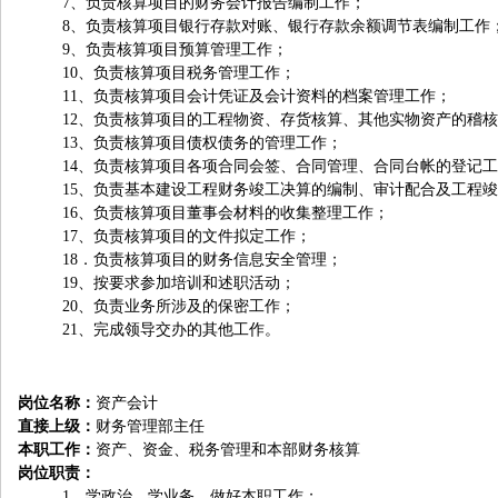
7
、负责核算项目的财务会计报告编制工作；
8
、负责核算项目银行存款对账、银行存款余额调节表编制工作
9
、负责核算项目预算管理工作；
10
、负责核算项目税务管理工作；
11
、负责核算项目会计凭证及会计资料的档案管理工作；
12
、负责核算项目的工程物资、存货核算、其他实物资产的稽核
13
、负责核算项目债权债务的管理工作；
14
、负责核算项目各项合同会签、合同管理、合同台帐的登记工
15
、负责基本建设工程财务竣工决算的编制、审计配合及工程竣
16
、负责核算项目董事会材料的收集整理工作；
17
、负责核算项目的文件拟定工作；
18
．负责核算项目的财务信息安全管理；
19
、按要求参加培训和述职活动；
20
、负责业务所涉及的保密工作；
21
、完成领导交办的其他工作。
岗位名称：
资产会计
直接上级：
财务管理部主任
本职工作：
资产、资金、税务管理和本部财务核算
岗位职责：
1
、学政治、学业务，做好本职工作；