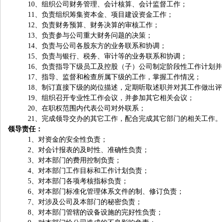
10
、组织公司财务管理、会计核算、会计监督工作；
11
、负责组织筹集资本金、项目建设资金工作；
12
、负责财务预算、财务决算的审核工作；
13
、负责参与公司重大财务问题的决策；
14
、负责与公司各股东方的业务联系和协调；
15
、负责与银行、税务、审计等的业务联系和协调；
16
、负责指导下级员工及控股（子）公司制定阶段性工作计划并
17
、指导、监督和检查所属下级的工作，掌握工作情况；
18
、制订直接下级的岗位描述，定期听取述职并对其工作做出评
19
、组织召开专业性工作会议，并参加其它相关会议；
20
、在职权范围内代表公司对外联系；
21
、完成领导交办的其它工作，配合完成其它部门的相关工作。
领导责任：
1
、对资金的安全性负责；
2
、对会计报表的及时性、准确性负责；
3
、对本部门的费用控制负责；
4
、对本部门工作目标和工作计划负责；
5
、对本部门各项考核指标负责；
6
、对本部门标准化管理体系文件的制、修订负责；
7
、对涉及公司及本部门的秘密负责；
8
、对本部门管辖的设备设施的完好性负责；