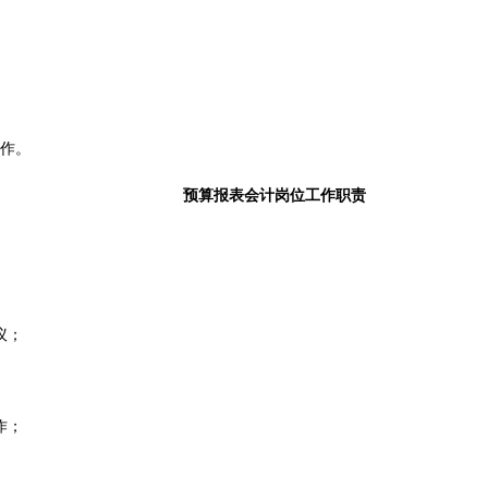
作。
预算报表会计岗位工作职责
议；
作；