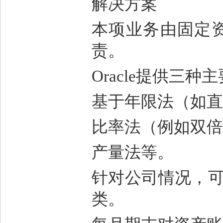
解决
方案
本项业务由
固定
责。
Oracle
提供三种
主
基于年限法（如直
比率法（
例如
双倍
产量法等。
针对公司情况，
类。