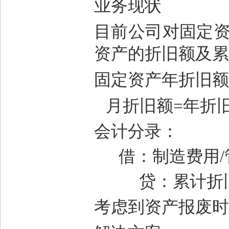
业务现状
目前公司对固定
资产的折旧额及累
固定资产年折旧额
月折旧额
=
年
折
会计分录：
借：制造费用
/
贷：累计折
考虑到资产报废时