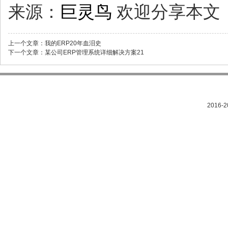
来源：
巨灵鸟
欢迎分享本文
上一个文章：
我的ERP20年血泪史
下一个文章：
某公司ERP管理系统详细解决方案21
2016