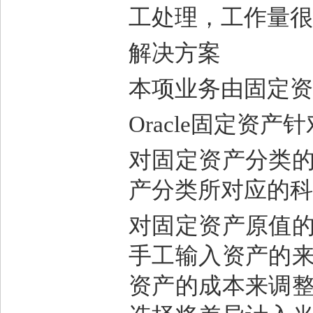
工处理，工作量很
解决
方案
本项业务由固定资
Oracle
固定资产针
对固定资产分类
产分类所对应的科
对固定资产原值
手工输入资产的
资产的成本来调