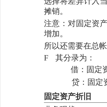
选择将差异计入
摊销。
注意：对固定资
增加。
所以还需要在总帐
F
其分录为：
借：固定
贷：固定
固定资产折旧